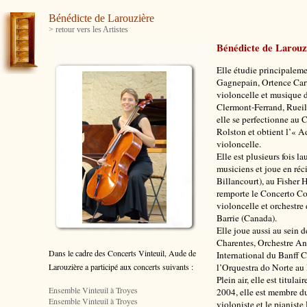
Bénédicte de Larouzière
> retour vers les Artistes
Bénédicte de Larouz
Elle étudie principaleme
Gagnepain, Ortence Carti
violoncelle et musique 
Clermont-Ferrand, Ruei
elle se perfectionne au 
Rolston et obtient l’« A
violoncelle.
Elle est plusieurs fois 
musiciens et joue en ré
Billancourt), au Fisher 
remporte le Concerto Co
violoncelle et orchestr
Barrie (Canada).
Elle joue aussi au sein d
Charentes, Orchestre An
Dans le cadre des Concerts Vinteuil, Aude de
International du Banff 
Larouzière
a participé aux concerts suivants :
l’Orquestra do Norte au 
Plein air, elle est titu
Ensemble Vinteuil à Troyes
2004, elle est membre d
Ensemble Vinteuil à Troyes
violoniste et le pianiste