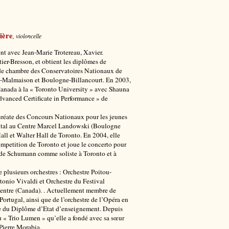
ière
, violoncelle
nt avec Jean-Marie Trotereau, Xavier.
er-Bresson, et obtient les diplômes de
de chambre des Conservatoires Nationaux de
l-Malmaison et Boulogne-Billancourt. En 2003,
Canada à la « Toronto University » avec Shauna
dvanced Certificate in Performance » de
lauréate des Concours Nationaux pour les jeunes
cital au Centre Marcel Landowski (Boulogne
Hall et Walter Hall de Toronto. En 2004, elle
mpetition de Toronto et joue le concerto pour
e de Schumann comme soliste à Toronto et à
e plusieurs orchestres : Orchestre Poitou-
tonio Vivaldi et Orchestre du Festival
Centre (Canada). . Actuellement membre de
Portugal, ainsi que de l’orchestre de l’Opéra en
laire du Diplôme d’Etat d’enseignement. Depuis
u « Trio Lumen » qu’elle a fondé avec sa sœur
 Pierre Morabia.