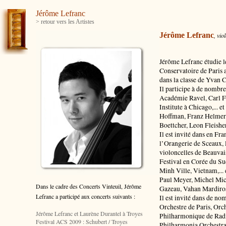
Jérôme Lefranc
> retour vers les Artistes
Jérôme Lefranc
, vio
Jérôme Lefranc étudie 
Conservatoire de Paris 
dans la classe de Yvan 
Il participe à de nombre
Académie Ravel, Carl F
Institute à Chicago,... 
Hoffman, Franz Helmer
Boettcher, Leon Fleisher
Il est invité dans en Fra
l’Orangerie de Sceaux, 
violoncelles de Beauvai
Festival en Corée du S
Minh Ville, Vietnam,...
Paul Meyer, Michel Mic
Dans le cadre des Concerts Vinteuil, Jérôme
Gazeau, Vahan Mardiross
Lefranc a participé aux concerts suivants :
Il est invité dans de no
Orchestre de Paris, Orc
Jérôme Lefranc et Laurène Durantel à Troyes
Philharmonique de Radi
Festival ACS 2009 : Schubert / Troyes
Philharmonia Orchestra à