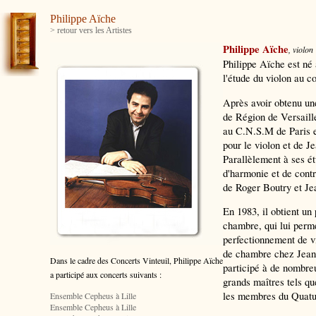
Philippe Aïche
> retour vers les Artistes
Philippe Aïche
, violon
Philippe Aïche est né
l'étude du violon au co
Après avoir obtenu un
de Région de Versaille
au C.N.S.M de Paris e
pour le violon et de 
Parallèlement à ses ét
d'harmonie et de cont
de Roger Boutry et Je
En 1983, il obtient un
chambre, qui lui perme
perfectionnement de v
de chambre chez Jean 
Dans le cadre des Concerts Vinteuil, Philippe Aïche
participé à de nombreu
a participé aux concerts suivants :
grands maîtres tels q
les membres du Quatu
Ensemble Cepheus à Lille
Ensemble Cepheus à Lille