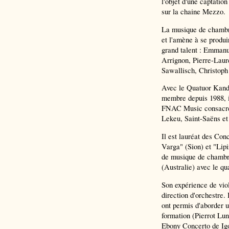
l'objet d'une captatio
sur la chaine Mezzo.
La musique de chambre
et l'amène à se produ
grand talent : Emmanu
Arrignon, Pierre-Lau
Sawallisch, Christoph
Avec le Quatuor Kandi
membre depuis 1988, il
FNAC Music consacrés
Lekeu, Saint-Saëns et 
Il est lauréat des Con
Varga" (Sion) et "Lipi
de musique de chambre
(Australie) avec le q
Son expérience de violo
direction d'orchestre.
ont permis d'aborder un
formation (Pierrot Lun
Ebony Concerto de Igo