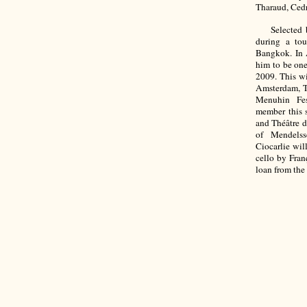
Tharaud, Ced
Selected by
during a to
Bangkok. In 
him to be one
2009. This w
Amsterdam, T
Menuhin Fes
member this 
and Théâtre d
of Mendelsso
Ciocarlie wi
cello by Fra
loan from the