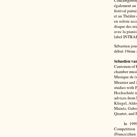
Concertgebou
également au 
festival parra
et au Théâtre
en soliste ac
disque des œu
avec la piani
label INTRA
Sébastien jou
début 19ème s
Sebastien va
Cantorum of Pa
chamber music
Musique de (w
Meunier and J
studies with 
Hochschule in
advices from
Kliegel, Aldo 
Maintz, Gabo
Quartet, and 
In 1999, he
Competitio
(France),then