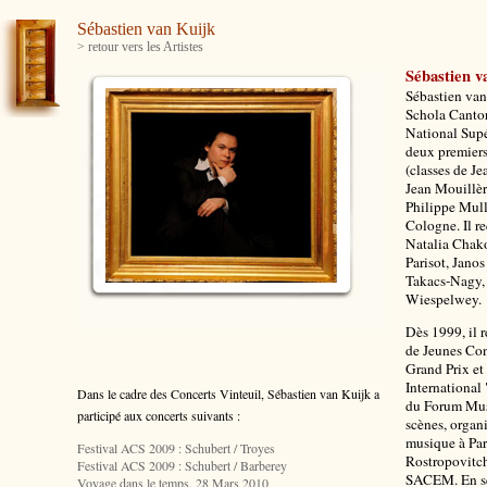
Sébastien van Kuijk
> retour vers les Artistes
Sébastien v
Sébastien van
Schola Cantor
National Supé
deux premiers
(classes de J
Jean Mouillère
Philippe Mull
Cologne. Il re
Natalia Chak
Parisot, Jano
Takacs-Nagy, 
Wiespelwey.
Dès 1999, il r
de Jeunes Con
Grand Prix et
International
Dans le cadre des Concerts Vinteuil, Sébastien van Kuijk
a
du Forum Mus
participé aux concerts suivants :
scènes, organ
musique à Par
Festival ACS 2009 : Schubert / Troyes
Rostropovitch 
Festival ACS 2009 : Schubert / Barberey
SACEM. En se
Voyage dans le temps, 28 Mars 2010