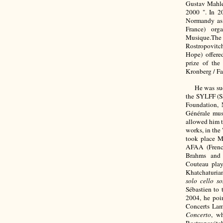
Gustav Mahle
2000 ". In 2
Normandy as 
France) or
Musique.The 
Rostropovitch
Hope) offer
prize of the
Kronberg / Fa
He was suc
the SYLFF (S
Foundation, 
Générale mus
allowed him t
works, in the
took place M
AFAA (French
Brahms and 
Couteau play
Khatchaturi
solo cello s
Sébastien to
2004, he poin
Concerts Lam
Concerto
, w
Rostropovitc