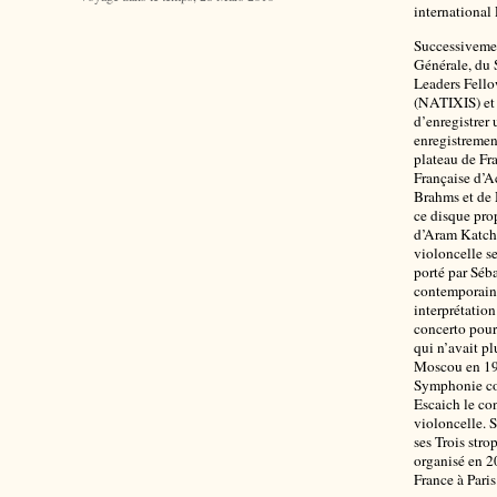
international
Successivemen
Générale, du
Leaders Fell
(NATIXIS) et 
d’enregistrer
enregistremen
plateau de Fr
Française d’A
Brahms et de
ce disque pro
d’Aram Katcha
violoncelle s
porté par Séba
contemporaine
interprétatio
concerto pour
qui n’avait pl
Moscou en 196
Symphonie con
Escaich le co
violoncelle. 
ses Trois stro
organisé en 2
France à Paris