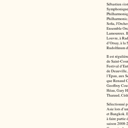
Sébastien s'es
Symphonique d
Philharmoniq
Philharmonic,
Sofia, l'Orc
Ensemble Orch
Lamoureux. Il
Louvre, à Rad
d’Orsay, à la 
Rudolfinum de
Il est réguli
de Saint-Cosm
Festival d’Ent
de Deauville, 
l’Epau, aux Se
que Renaud C
Geoffroy Cou
Héau, Gary H
Tharaud, Céd
Sélectionné p
Asie lors d’u
et Bangkok. E
à faire parti
saison 2008-2