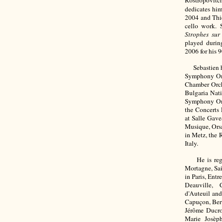
dedicates hi
2004 and Thie
cello work. 
Strophes su
played durin
2006 for his 
Sebastien has
Symphony Orc
Chamber Orch
Bulgaria Nat
Symphony Orc
the Concerts 
at Salle Gave
Musique, Orsa
in Metz, the
Italy.
He is regula
Mortagne, Sai
in Paris, Entr
Deauville, C
d'Auteuil and
Capuçon, Ber
Jérôme Ducro
Marie Josèp