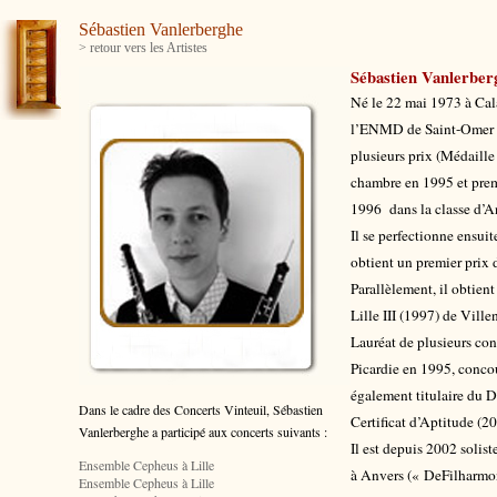
Sébastien Vanlerberghe
> retour vers les Artistes
Sébastien Vanlerber
Né le 22 mai 1973 à Cal
l’ENMD de Saint-Omer pu
plusieurs prix (Médaill
chambre en 1995 et prem
1996 dans la classe d’An
Il se perfectionne ensui
obtient un premier prix d
Parallèlement, il obtien
Lille III (1997) de Vill
Lauréat de plusieurs co
Picardie en 1995, concou
également titulaire du 
Dans le cadre des Concerts Vinteuil, Sébastien
Certificat d’Aptitude (20
Vanlerberghe
a participé aux concerts suivants :
Il est depuis 2002 solis
Ensemble Cepheus à Lille
à Anvers (« DeFilharmon
Ensemble Cepheus à Lille