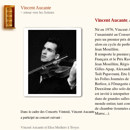
Vincent Aucante
> retour vers les Artistes
Vincent Aucante
, 
Né en 1976, Vincent A
l’unanimité au Conser
puis un premier prix d
alors en cycle de perf
Jean Mouillère.
Il remporte le premier
Françaix et le Prix Ra
Jean Mouillère, Régis
Gilles Apap, Alexandr
Tedi Papavrami, Eric Le
les Folles Journées de 
Berlioz, à l'Orangeri
Deuxième alto solo de
est invité à interpréte
dans de grandes salles 
monde entier, tant co
de chambre (tournées 
Dans le cadre des Concerts Vinteuil, Vincent Aucante
Maroc...).
a participé au concert suivant :
Vincent Aucante et Elisa Mediero à Troyes