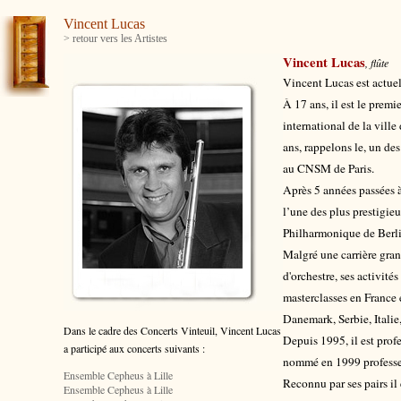
Vincent Lucas
> retour vers les Artistes
Vincent Lucas
, flûte
Vincent Lucas est actuel
À 17 ans, il est le prem
international de la ville
ans, rappelons le, un des
au CNSM de Paris.
Après 5 années passées à
l’une des plus prestigie
Philharmonique de Berlin
Malgré une carrière gra
d'orchestre, ses activit
masterclasses en France 
Danemark, Serbie, Italie
Dans le cadre des Concerts Vinteuil, Vincent Lucas
Depuis 1995, il est prof
a participé aux concerts suivants :
nommé en 1999 professeu
Ensemble Cepheus à Lille
Reconnu par ses pairs il 
Ensemble Cepheus à Lille