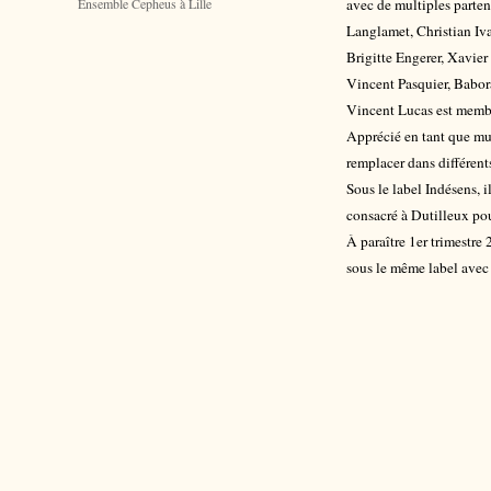
Ensemble Cepheus à Lille
avec de multiples parte
Langlamet, Christian Iva
Brigitte Engerer, Xavier
Vincent Pasquier, Baborá
Vincent Lucas est membr
Apprécié en tant que mus
remplacer dans différents
Sous le label Indésens, i
consacré à Dutilleux pour
À paraître 1er trimestre
sous le même label avec 