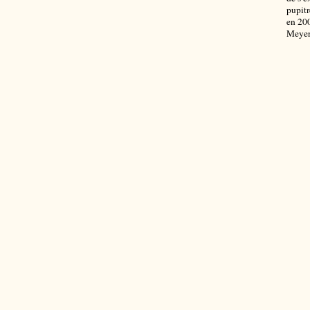
pupitr
en 200
Meyer