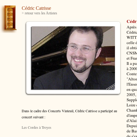
Cédric Catrisse
> retour vers les Artistes
Cédri
Après
Cédric
WITTE
celle
il obt
CNSM 
et Fr
Il a p
à 2000
Conte
"Altom
l'Ense
en qu
2005,
Supplé
Loire 
Chamb
Dans le cadre des Concerts Vinteuil, Cédric Catrisse
a participé au
d'impr
concert suivant :
d'Ala
Depui
Les Cordes à Troyes
de Bas
de s’e