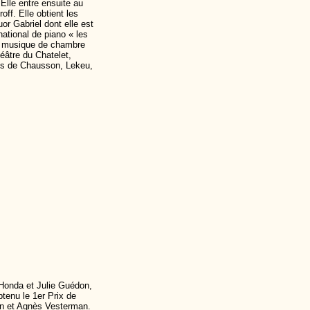
lle entre ensuite au
f. Elle obtient les
r Gabriel dont elle est
ational de piano « les
de musique de chambre
héâtre du Chatelet,
es de Chausson, Lekeu,
Honda et Julie Guédon,
btenu le 1er Prix de
hn et Agnès Vesterman.