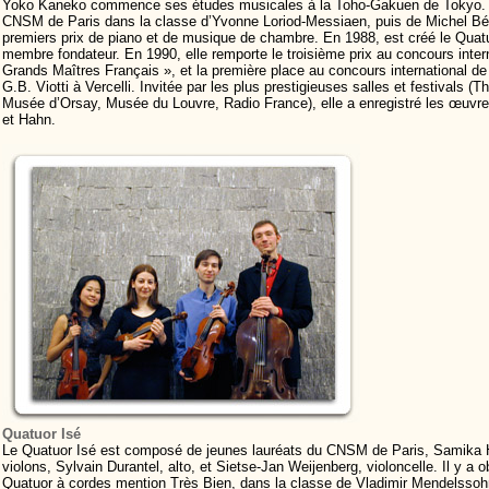
Yoko Kaneko commence ses études musicales à la Toho-Gakuen de Tokyo. E
CNSM de Paris dans la classe d’Yvonne Loriod-Messiaen, puis de Michel Bérof
premiers prix de piano et de musique de chambre. En 1988, est créé le Quatuo
membre fondateur. En 1990, elle remporte le troisième prix au concours intern
Grands Maîtres Français », et la première place au concours international 
G.B. Viotti à Vercelli. Invitée par les plus prestigieuses salles et festivals (T
Musée d’Orsay, Musée du Louvre, Radio France), elle a enregistré les œuvr
et Hahn.
Quatuor Isé
Le Quatuor Isé est composé de jeunes lauréats du CNSM de Paris, Samika 
violons, Sylvain Durantel, alto, et Sietse-Jan Weijenberg, violoncelle. Il y a o
Quatuor à cordes mention Très Bien, dans la classe de Vladimir Mendelsso