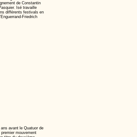
eignement de Constantin
quier. Isé travaille
s différents festivals en
’Enguerrand-Friedrich
ans avant le Quatuor de
Le premier mouvement