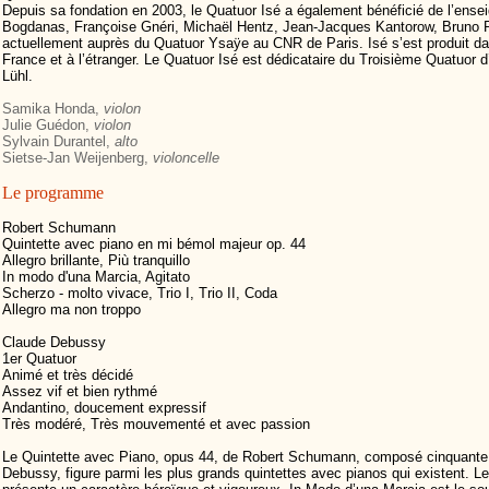
Depuis sa fondation en 2003, le Quatuor Isé a également bénéficié de l’ens
Bogdanas, Françoise Gnéri, Michaël Hentz, Jean-Jacques Kantorow, Bruno Pas
actuellement auprès du Quatuor Ysaÿe au CNR de Paris. Isé s’est produit dan
France et à l’étranger. Le Quatuor Isé est dédicataire du Troisième Quatuor d
Lühl.
Samika Honda,
violon
Julie Guédon,
violon
Sylvain Durantel,
alto
Sietse-Jan Weijenberg,
violoncelle
Le programme
Robert Schumann
Quintette avec piano en mi bémol majeur op. 44
Allegro brillante, Più tranquillo
In modo d'una Marcia, Agitato
Scherzo - molto vivace, Trio I, Trio II, Coda
Allegro ma non troppo
Claude Debussy
1er Quatuor
Animé et très décidé
Assez vif et bien rythmé
Andantino, doucement expressif
Très modéré, Très mouvementé et avec passion
Le Quintette avec Piano, opus 44, de Robert Schumann, composé cinquante 
Debussy, figure parmi les plus grands quintettes avec pianos qui existent. 