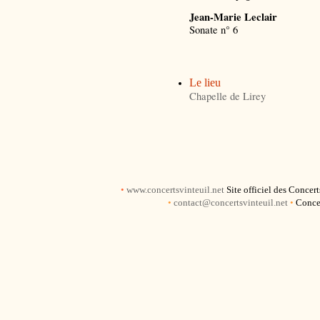
Jean-Marie Leclair
Sonate n° 6
Le lieu
Chapelle de Lirey
•
www.concertsvinteuil.net
Site officiel des Concer
•
contact@concertsvinteuil.net
•
Concer