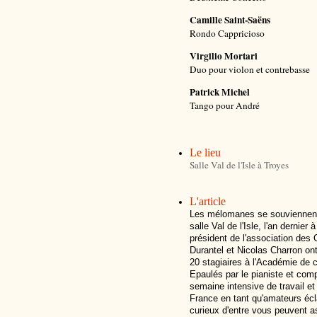
Camille Saint-Saëns
Rondo Cappricioso
Virgilio Mortari
Duo pour violon et contrebasse
Patrick Michel
Tango pour André
Le lieu
Salle Val de l'Isle à Troyes
L'article
Les mélomanes se souviennent av
salle Val de l'Isle, l'an dernie
président de l'association des 
Durantel et Nicolas Charron ont 
20 stagiaires à l'Académie de 
Epaulés par le pianiste et comp
semaine intensive de travail e
France en tant qu'amateurs écla
curieux d'entre vous peuvent as