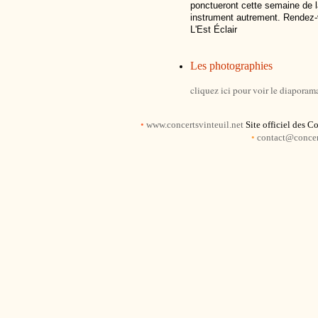
ponctueront cette semaine de l
instrument autrement. Rendez-vo
L'Est Éclair
Les photographies
cliquez ici pour voir le diapora
•
www.concertsvinteuil.net
Site officiel des C
•
contact@concert