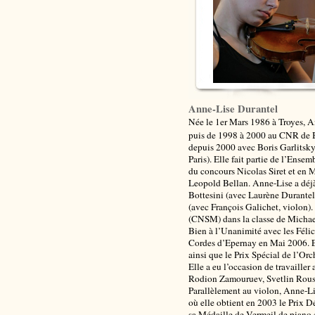
Anne-Lise Durantel
Née le 1er Mars 1986 à Troyes, A
puis de 1998 à 2000 au CNR de Bo
depuis 2000 avec Boris Garlitsky
Paris). Elle fait partie de l’Ens
du concours Nicolas Siret et en M
Leopold Bellan. Anne-Lise a déjà
Bottesini (avec Laurène Durantel
(avec François Galichet, violon).
(CNSM) dans la classe de Michael
Bien à l’Unanimité avec les Félic
Cordes d’Epernay en Mai 2006. E
ainsi que le Prix Spécial de l’Orc
Elle a eu l’occasion de travaille
Rodion Zamouruev, Svetlin Rouss
Parallèlement au violon, Anne-Li
où elle obtient en 2003 le Prix 
sa Médaille de Vermeil de piano 