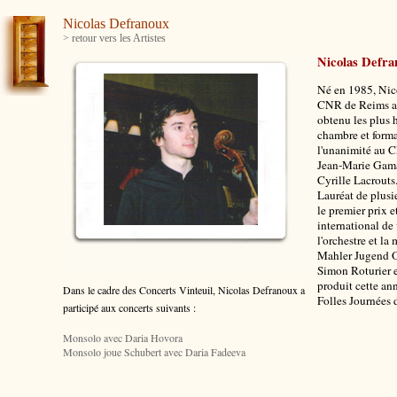
Nicolas Defranoux
> retour vers les Artistes
Nicolas Defra
Né en 1985, Nic
CNR de Reims au
obtenu les plus 
chambre et forma
l'unanimité au C
Jean-Marie Gamar
Cyrille Lacrouts
Lauréat de plusi
le premier prix e
international de
l'orchestre et l
Mahler Jugend Or
Simon Roturier e
produit cette an
Dans le cadre des Concerts Vinteuil, Nicolas Defranoux
a
Folles Journées 
participé aux concerts suivants :
Monsolo avec Daria Hovora
Monsolo joue Schubert avec Daria Fadeeva