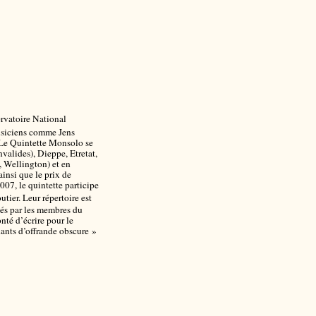
rvatoire National
musiciens comme Jens
 Le Quintette Monsolo se
nvalides), Dieppe, Etretat,
, Wellington) et en
nsi que le prix de
7, le quintette participe
ier. Leur répertoire est
sés par les membres du
nté d’écrire pour le
nts d’offrande obscure »