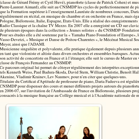
(classe de Gérard Frémy et Cyril Huvé), pianoforte (classe de Patrick Cohen) et mu
Pierre-Laurent Aimard), elle suit au CNSMDP les cycles de perfectionnement de pia
que la Formation supérieur à l’enseignement.Lauréate de nombreux concours, Dari
régulièrement en récital, en musique de chambre et en orchestre en France, mais é
Pologne, Biélorussie, Italie, Espagne, Etats-Unis. Elle a réalisé des enregistrement
Radio Classique et la chaîne TV Mezzo. En 2007 elle a enregistré un CD sur clavic
de plusieurs époques dans la collection « Jeunes solistes » du CNSMDP- Fondatio
Pour ses études elle a été soutenue par la « Yamaha Piano Foundation of Europe», le
Vasso-Devetzi, « Musique et Danse de Poitou-Charentes », le Mécénat Musical Soci
Meyer, ainsi que l’ADAMI.
Musicienne singulière et polyvalente, elle pratique également depuis plusieurs an
en tant que violoniste et altiste dans divers orchestres et ensembles baroques. Actu
son activité de concertiste en France et à l’étranger, elle suit le cursus de Master e
classe de François Fernandez au CNSMDP.
Ce parcours original lui permet de côtoyer régulièrement des interprètes exceptionne
tels Kenneth Weiss, Paul Badura-Skoda, David Stern, William Christie, Benoît Hall
Akenine, Vladimir Krainev, Lev Naumov, pour n’en citer que quelques-uns.
Titulaire du Certificat d’Aptitude de professeur de piano, Daria Fadeeva est réguliè
CNSMDP pour dispenser des cours et mener différents projets autours du pianoforte.
en 2006-07, sur l'invitation de l'Ambassade de France en Biélorussie, plusieurs pr
consacrés à la musique française au Collège musical et à l'Académie nationale de 