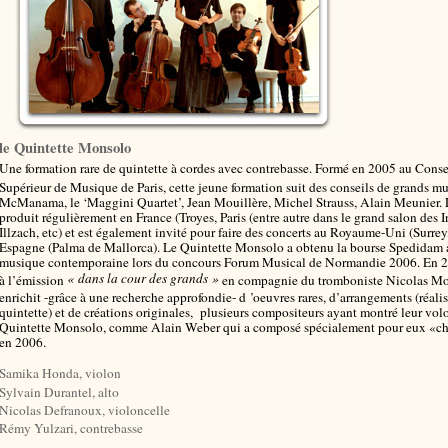
le Quintette Monsolo
Une formation rare de quintette à cordes avec contrebasse. Formé en 2005 au Conse
Supérieur de Musique de Paris, cette jeune formation suit des conseils de grands 
McManama, le ‘Maggini Quartet’, Jean Mouillère, Michel Strauss, Alain Meunier.
produit régulièrement en France (Troyes, Paris (entre autre dans le grand salon des I
Illzach, etc) et est également invité pour faire des concerts au Royaume-Uni (Surrey
Espagne (Palma de Mallorca). Le Quintette Monsolo a obtenu la bourse Spedidam ai
musique contemporaine lors du concours Forum Musical de Normandie 2006. En 200
« dans la cour des grands »
à l’émission
en compagnie du tromboniste Nicolas Mout
enrichit -grâce à une recherche approfondie- d ’oeuvres rares, d’arrangements (réali
quintette) et de créations originales, plusieurs compositeurs ayant montré leur volo
Quintette Monsolo, comme Alain Weber qui a composé spécialement pour eux «cha
en 2006.
Samika Honda, violon
Sylvain Durantel, alto
Nicolas Defranoux, violoncelle
Rémy Yulzari, contrebasse