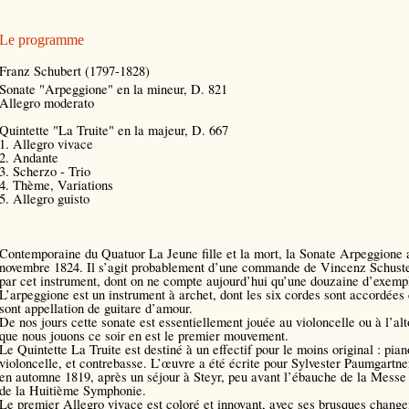
Le programme
Franz Schubert (1797-1828)
Sonate "Arpeggione" en la mineur, D. 821
Allegro moderato
Quintette "La Truite" en la majeur, D. 667
1. Allegro vivace
2. Andante
3. Scherzo - Trio
4. Thème, Variations
5. Allegro guisto
Contemporaine du Quatuor La Jeune fille et la mort, la Sonate Arpeggione 
novembre 1824. Il s’agit probablement d’une commande de Vincenz Schuster
par cet instrument, dont on ne compte aujourd’hui qu’une douzaine d’exemp
L’arpeggione est un instrument à archet, dont les six cordes sont accordée
sont appellation de guitare d’amour.
De nos jours cette sonate est essentiellement jouée au violoncelle ou à l’al
que nous jouons ce soir en est le premier mouvement.
Le Quintette La Truite est destiné à un effectif pour le moins original : piano
violoncelle, et contrebasse. L’œuvre a été écrite pour Sylvester Paumgartner
en automne 1819, après un séjour à Steyr, peu avant l’ébauche de la Messe
de la Huitième Symphonie.
Le premier Allegro vivace est coloré et innovant, avec ses brusques change