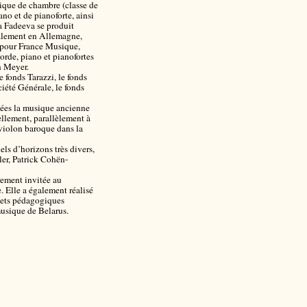
sique de chambre (classe de
no et de pianoforte, ainsi
a Fadeeva se produit
galement en Allemagne,
s pour France Musique,
orde, piano et pianofortes
n Meyer.
 fonds Tarazzi, le fonds
été Générale, le fonds
nées la musique ancienne
ellement, parallèlement à
n violon baroque dans la
ls d’horizons très divers,
er, Patrick Cohën-
rement invitée au
 Elle a également réalisé
ojets pédagogiques
musique de Belarus.