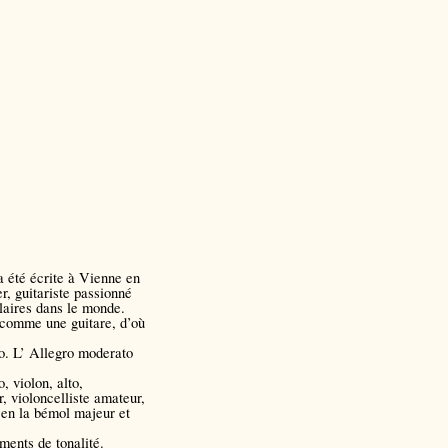
a été écrite à Vienne en
, guitariste passionné
laires dans le monde.
s comme une guitare, d’où
to. L’ Allegro moderato
, violon, alto,
, violoncelliste amateur,
 en la bémol majeur et
ments de tonalité.